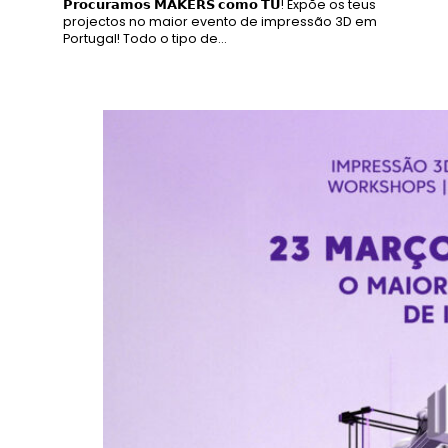
𝗣𝗿𝗼𝗰𝘂𝗿𝗮𝗺𝗼𝘀 𝗠𝗔𝗞𝗘𝗥𝗦 𝗰𝗼𝗺𝗼 𝗧𝗨! Expõe os teus
projectos no maior evento de impressão 3D em
Portugal! Todo o tipo de…