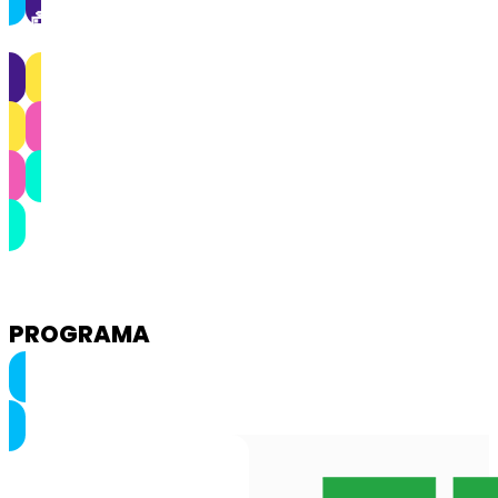
🤖 Inscrição de Expositores: Expõe o teu
projecto MAKER!
💡 Sugere e vota em Ideias !
👩‍🏫 Regista-te para ser um Orador
Queres Patrocinar este evento?
PROGRAMA
📅 CALENDÁRIO