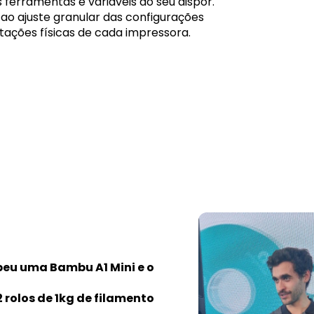
 ferramentas e variáveis ao seu dispor.
ao ajuste granular das configurações
itações físicas de cada impressora.
beu uma Bambu A1 Mini e o
rolos de 1kg de filamento